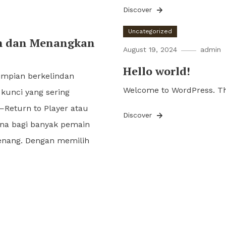
Discover
Uncategorized
lih dan Menangkan
August 19, 2024
admin
Hello world!
impian berkelindan
Welcome to WordPress. This 
kunci yang sering
Return to Player atau
Discover
ona bagi banyak pemain
enang. Dengan memilih