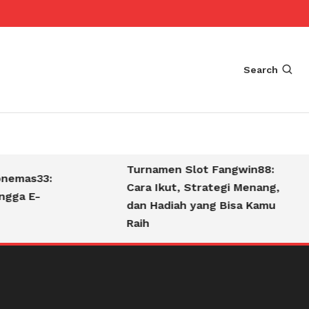
Search
Turnamen Slot Fangwin88:
emas33:
Cara Ikut, Strategi Menang,
gga E-
dan Hadiah yang Bisa Kamu
Raih