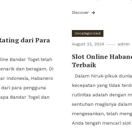
Discover
Uncategorized
Rating dari Para
August 23, 2024
admin
Slot Online Haban
line Bandar Togel telah
Terbaik
enarik dan beragam. Di
Dalam hiruk-pikuk dunia 
sar Indonesia, Habanero
kecepatan yang tidak terd
g dari para pengguna
rutinitas adalah dengan m
apa Bandar Togel dan
sentuhan magisnya dala
mengesankan, telah mengu
Anda tengah mencari slot 