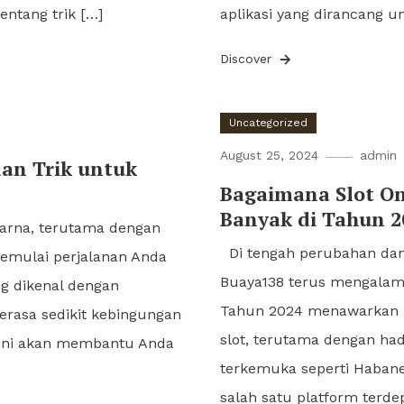
ntang trik […]
aplikasi yang dirancang u
Discover
Uncategorized
August 25, 2024
admin
dan Trik untuk
Bagaimana Slot On
Banyak di Tahun 2
warna, terutama dengan
Di tengah perubahan dan k
memulai perjalanan Anda
Buaya138 terus mengalam
ng dikenal dengan
Tahun 2024 menawarkan p
erasa sedikit kebingungan
slot, terutama dengan had
l ini akan membantu Anda
terkemuka seperti Habaner
salah satu platform terd