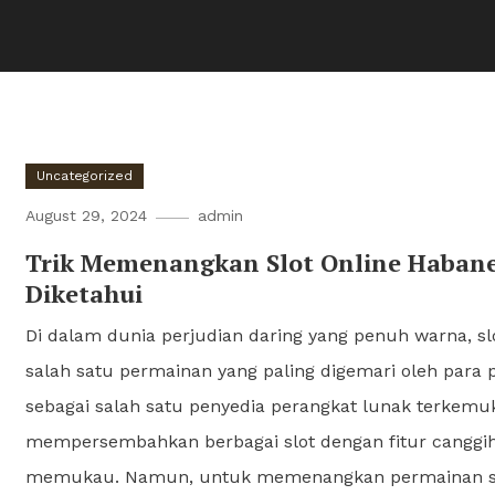
Uncategorized
August 29, 2024
admin
Trik Memenangkan Slot Online Habane
Diketahui
Di dalam dunia perjudian daring yang penuh warna, slo
salah satu permainan yang paling digemari oleh para
sebagai salah satu penyedia perangkat lunak terkemuk
mempersembahkan berbagai slot dengan fitur canggih
memukau. Namun, untuk memenangkan permainan slot