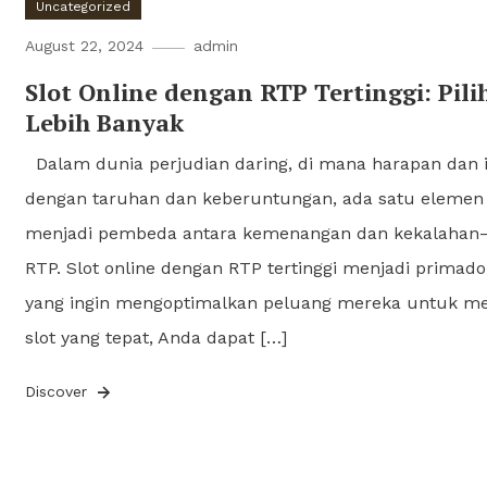
Uncategorized
August 22, 2024
admin
Slot Online dengan RTP Tertinggi: Pi
Lebih Banyak
Dalam dunia perjudian daring, di mana harapan dan 
dengan taruhan dan keberuntungan, ada satu elemen 
menjadi pembeda antara kemenangan dan kekalahan—
RTP. Slot online dengan RTP tertinggi menjadi primad
yang ingin mengoptimalkan peluang mereka untuk m
slot yang tepat, Anda dapat […]
Discover