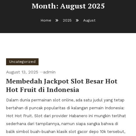
Month:
August 2025
Home
2025
August
Uncategorized
August 13, 2025
admin
Membedah Jackpot Slot Besar Hot
Hot Fruit di Indonesia
Dalam dunia permainan slot online, ada satu judul yang tetap
bertahan di puncak popularitas di kalangan pemain Indonesia:
Hot Hot Fruit. Slot dari provider Habanero ini mungkin terlihat
sederhana dari tampilannya, namun siapa sangka bahwa di
balik simbol buah-buahan klasik slot gacor depo 10k tersebut,