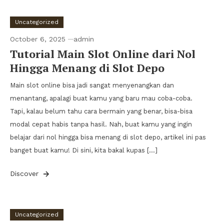
Uncategorized
October 6, 2025
admin
Tutorial Main Slot Online dari Nol
Hingga Menang di Slot Depo
Main slot online bisa jadi sangat menyenangkan dan
menantang, apalagi buat kamu yang baru mau coba-coba.
Tapi, kalau belum tahu cara bermain yang benar, bisa-bisa
modal cepat habis tanpa hasil. Nah, buat kamu yang ingin
belajar dari nol hingga bisa menang di slot depo, artikel ini pas
banget buat kamu! Di sini, kita bakal kupas […]
Discover
Uncategorized