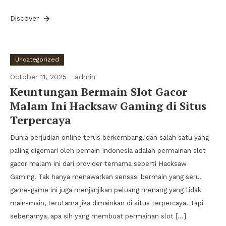
Discover
Uncategorized
October 11, 2025
admin
Keuntungan Bermain Slot Gacor
Malam Ini Hacksaw Gaming di Situs
Terpercaya
Dunia perjudian online terus berkembang, dan salah satu yang
paling digemari oleh pemain Indonesia adalah permainan slot
gacor malam ini dari provider ternama seperti Hacksaw
Gaming. Tak hanya menawarkan sensasi bermain yang seru,
game-game ini juga menjanjikan peluang menang yang tidak
main-main, terutama jika dimainkan di situs terpercaya. Tapi
sebenarnya, apa sih yang membuat permainan slot […]