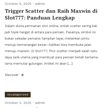
October 5, 2025
admin
Trigger Scatter dan Raih Maxwin di
Slot777: Panduan Lengkap
Dalam dunia permainan slot online, istilah scatter sering kali
jadi topik hangat di antara para pemain. Pasalnya, simbol ini
bukan sekadar pemanis tampilan layar, melainkan pintu
menuju kemenangan besar—bahkan bisa membuka jalan
menuju maxwin. Di Slot777, fitur scatter menjadi salah satu
daya tarik utama yang membuat para pemain betah berlama-
lama memutar gulungan. Artikel ini akan […]
Discover
Uncategorized
October 2, 2025
admin