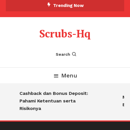
Skip
Trending Now
To
Content
Scrubs-Hq
Search
Menu
Cashback dan Bonus Deposit:
Mem
Pahami Ketentuan serta
Eks
Risikonya