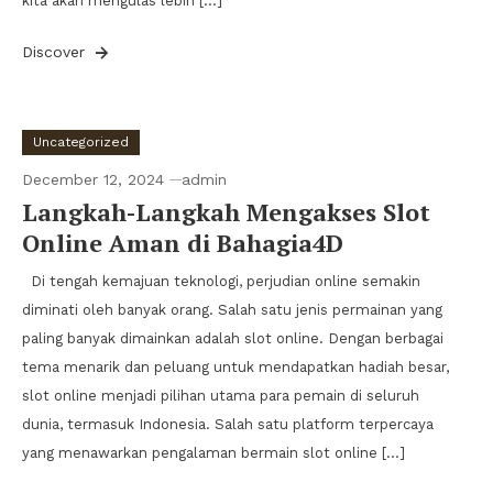
kita akan mengulas lebih […]
Discover
Uncategorized
December 12, 2024
admin
Langkah-Langkah Mengakses Slot
Online Aman di Bahagia4D
Di tengah kemajuan teknologi, perjudian online semakin
diminati oleh banyak orang. Salah satu jenis permainan yang
paling banyak dimainkan adalah slot online. Dengan berbagai
tema menarik dan peluang untuk mendapatkan hadiah besar,
slot online menjadi pilihan utama para pemain di seluruh
dunia, termasuk Indonesia. Salah satu platform terpercaya
yang menawarkan pengalaman bermain slot online […]