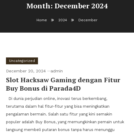
Month:
December 2024
Home
2024
December
Uncategorized
December 20, 2024
admin
Slot Hacksaw Gaming dengan Fitur
Buy Bonus di Parada4D
Di dunia perjudian online, inovasi terus berkembang,
terutama dalam hal fitur-fitur yang bisa meningkatkan
pengalaman bermain. Salah satu fitur yang kini semakin
populer adalah Buy Bonus, yang memungkinkan pemain untuk
langsung membeli putaran bonus tanpa harus menunggu