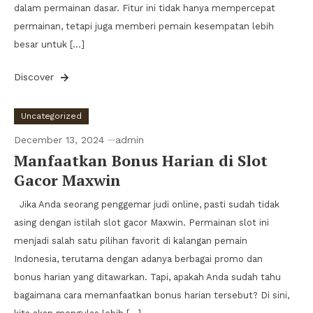
dalam permainan dasar. Fitur ini tidak hanya mempercepat
permainan, tetapi juga memberi pemain kesempatan lebih
besar untuk […]
Discover
Uncategorized
December 13, 2024
admin
Manfaatkan Bonus Harian di Slot
Gacor Maxwin
Jika Anda seorang penggemar judi online, pasti sudah tidak
asing dengan istilah slot gacor Maxwin. Permainan slot ini
menjadi salah satu pilihan favorit di kalangan pemain
Indonesia, terutama dengan adanya berbagai promo dan
bonus harian yang ditawarkan. Tapi, apakah Anda sudah tahu
bagaimana cara memanfaatkan bonus harian tersebut? Di sini,