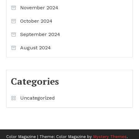
November 2024
October 2024
September 2024
August 2024
Categories
Uncategorized
Color Magazine
|
Theme: Color Magazine by
Mystery Themes
.