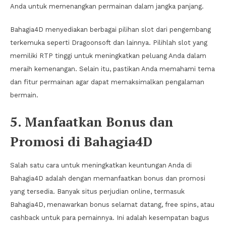
Anda untuk memenangkan permainan dalam jangka panjang.
Bahagia4D menyediakan berbagai pilihan slot dari pengembang
terkemuka seperti Dragoonsoft dan lainnya. Pilihlah slot yang
memiliki RTP tinggi untuk meningkatkan peluang Anda dalam
meraih kemenangan. Selain itu, pastikan Anda memahami tema
dan fitur permainan agar dapat memaksimalkan pengalaman
bermain.
5. Manfaatkan Bonus dan
Promosi di Bahagia4D
Salah satu cara untuk meningkatkan keuntungan Anda di
Bahagia4D adalah dengan memanfaatkan bonus dan promosi
yang tersedia. Banyak situs perjudian online, termasuk
Bahagia4D, menawarkan bonus selamat datang, free spins, atau
cashback untuk para pemainnya. Ini adalah kesempatan bagus