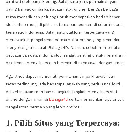
diminati oleh banyak orang. Salah satu jenis permainan yang
paling banyak dimainkan adalah slot online. Dengan berbagai
tema menarik dan peluang untuk mendapatkan hadiah besar,
slot online menjadi pilihan utama para pemain di seluruh dunia,
termasuk Indonesia. Salah satu platform terpercaya yang
menawarkan pengalaman bermain slot online yang aman dan
menyenangkan adalah Bahagia4D. Namun, sebelum memulai
petualangan dalam dunia slot, sangat penting untuk memahami
bagaimana mengakses dan bermain di Bahagia4D dengan aman.
Agar Anda dapat menikmati permainan tanpa khawatir dan
tetap terlindungi, ada beberapa langkah yang perlu Anda ikuti.
Artikel ini akan membahas langkah-langkah mengakses slot
online dengan aman di
bahagia4d
serta memberikan tips untuk
pengalaman bermain yang lebih optimal.
1. Pilih Situs yang Terpercaya: