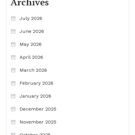
Archives
July 2026
June 2026
May 2026
April 2026
March 2026
February 2026
January 2026
December 2025
November 2025
October 2025