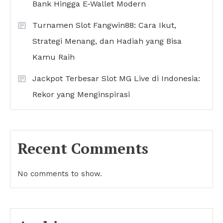
Bank Hingga E-Wallet Modern
Turnamen Slot Fangwin88: Cara Ikut,
Strategi Menang, dan Hadiah yang Bisa
Kamu Raih
Jackpot Terbesar Slot MG Live di Indonesia:
Rekor yang Menginspirasi
Recent Comments
No comments to show.