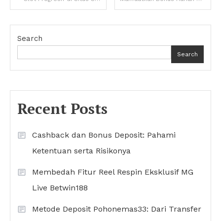
navigation
Search
Search
Recent Posts
Cashback dan Bonus Deposit: Pahami
Ketentuan serta Risikonya
Membedah Fitur Reel Respin Eksklusif MG
Live Betwin188
Metode Deposit Pohonemas33: Dari Transfer