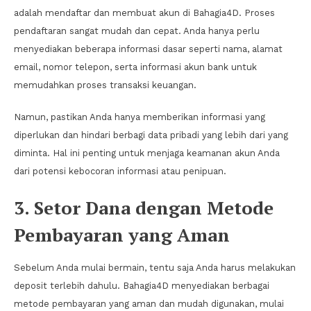
adalah mendaftar dan membuat akun di Bahagia4D. Proses
pendaftaran sangat mudah dan cepat. Anda hanya perlu
menyediakan beberapa informasi dasar seperti nama, alamat
email, nomor telepon, serta informasi akun bank untuk
memudahkan proses transaksi keuangan.
Namun, pastikan Anda hanya memberikan informasi yang
diperlukan dan hindari berbagi data pribadi yang lebih dari yang
diminta. Hal ini penting untuk menjaga keamanan akun Anda
dari potensi kebocoran informasi atau penipuan.
3. Setor Dana dengan Metode
Pembayaran yang Aman
Sebelum Anda mulai bermain, tentu saja Anda harus melakukan
deposit terlebih dahulu. Bahagia4D menyediakan berbagai
metode pembayaran yang aman dan mudah digunakan, mulai