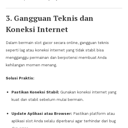
3. Gangguan Teknis dan
Koneksi Internet
Dalam bermain slot gacor secara online, gangguan teknis
seperti lag atau koneksi internet yang tidak stabil bisa
mengganggu permainan dan berpotensi membuat Anda
kehilangan momen menang.
Solusi Praktis:
Pastikan Koneksi Stabil:
Gunakan koneksi internet yang
kuat dan stabil sebelum mulai bermain.
Update Aplikasi atau Browser:
Pastikan platform atau
aplikasi slot Anda selalu diperbarui agar terhindar dari bug