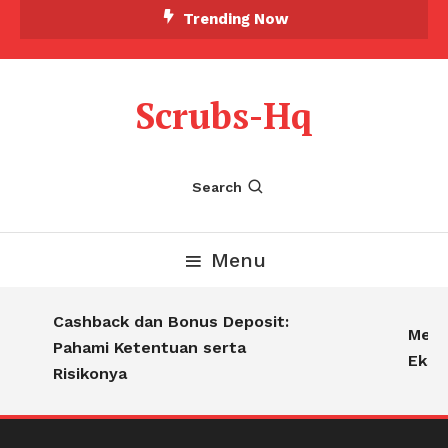
Skip
Trending Now
To
Content
Scrubs-Hq
Search
Menu
Cashback dan Bonus Deposit:
Membe
Pahami Ketentuan serta
Ekskl
Risikonya