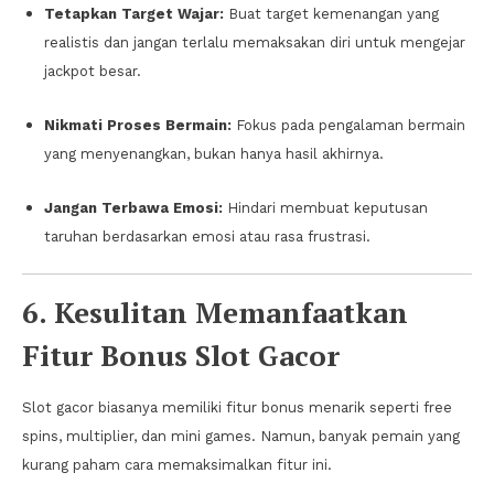
Tetapkan Target Wajar:
Buat target kemenangan yang
realistis dan jangan terlalu memaksakan diri untuk mengejar
jackpot besar.
Nikmati Proses Bermain:
Fokus pada pengalaman bermain
yang menyenangkan, bukan hanya hasil akhirnya.
Jangan Terbawa Emosi:
Hindari membuat keputusan
taruhan berdasarkan emosi atau rasa frustrasi.
6. Kesulitan Memanfaatkan
Fitur Bonus Slot Gacor
Slot gacor biasanya memiliki fitur bonus menarik seperti free
spins, multiplier, dan mini games. Namun, banyak pemain yang
kurang paham cara memaksimalkan fitur ini.