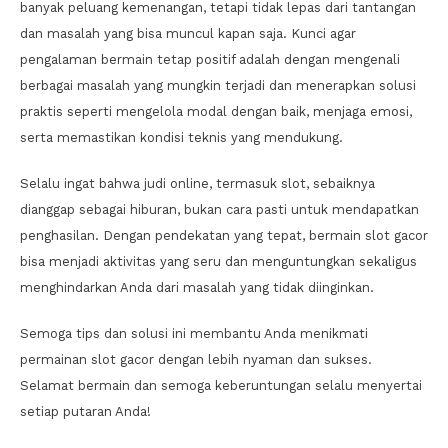
banyak peluang kemenangan, tetapi tidak lepas dari tantangan
dan masalah yang bisa muncul kapan saja. Kunci agar
pengalaman bermain tetap positif adalah dengan mengenali
berbagai masalah yang mungkin terjadi dan menerapkan solusi
praktis seperti mengelola modal dengan baik, menjaga emosi,
serta memastikan kondisi teknis yang mendukung.
Selalu ingat bahwa judi online, termasuk slot, sebaiknya
dianggap sebagai hiburan, bukan cara pasti untuk mendapatkan
penghasilan. Dengan pendekatan yang tepat, bermain slot gacor
bisa menjadi aktivitas yang seru dan menguntungkan sekaligus
menghindarkan Anda dari masalah yang tidak diinginkan.
Semoga tips dan solusi ini membantu Anda menikmati
permainan slot gacor dengan lebih nyaman dan sukses.
Selamat bermain dan semoga keberuntungan selalu menyertai
setiap putaran Anda!