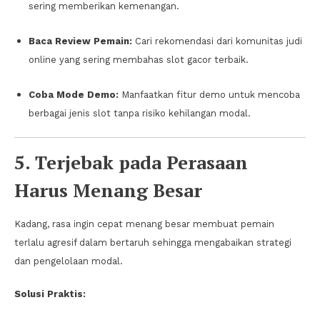
sering memberikan kemenangan.
Baca Review Pemain:
Cari rekomendasi dari komunitas judi
online yang sering membahas slot gacor terbaik.
Coba Mode Demo:
Manfaatkan fitur demo untuk mencoba
berbagai jenis slot tanpa risiko kehilangan modal.
5. Terjebak pada Perasaan
Harus Menang Besar
Kadang, rasa ingin cepat menang besar membuat pemain
terlalu agresif dalam bertaruh sehingga mengabaikan strategi
dan pengelolaan modal.
Solusi Praktis: