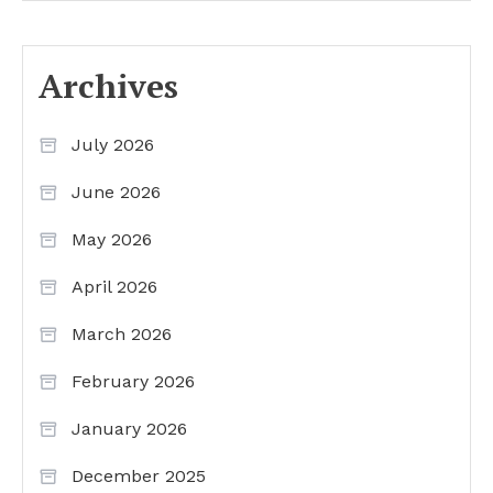
Archives
July 2026
June 2026
May 2026
April 2026
March 2026
February 2026
January 2026
December 2025