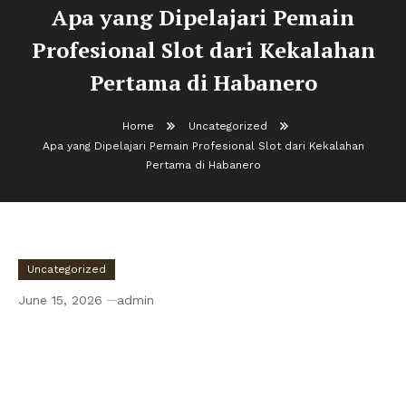
Apa yang Dipelajari Pemain
Profesional Slot dari Kekalahan
Pertama di Habanero
Home
Uncategorized
Apa yang Dipelajari Pemain Profesional Slot dari Kekalahan
Pertama di Habanero
Uncategorized
June 15, 2026
admin
Apa yang Dipelajari Pemain Profesional Slot
dari Kekalahan Pertama di Habanero