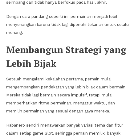
seimbang dan tidak hanya berfokus pada hasil akhir.
Dengan cara pandang seperti ini, permainan menjadi lebih
menyenangkan karena tidak lagi dipenuhi tekanan untuk selalu
menang.
Membangun Strategi yang
Lebih Bijak
Setelah mengalami kekalahan pertama, pemain mulai
mengembangkan pendekatan yang lebih bijak dalam bermain.
Mereka tidak lagi bermain secara impulsif, tetapi mulai
memperhatikan ritme permainan, mengatur waktu, dan
memilih permainan yang sesuai dengan gaya mereka.
Habanero sendiri menawarkan banyak variasi tema dan fitur
dalam setiap game Slot, sehingga pemain memiliki banyak