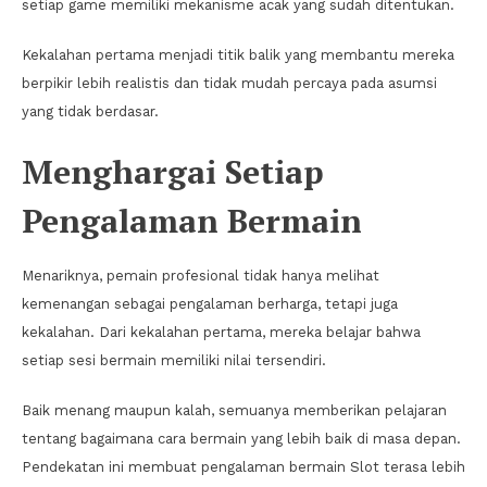
setiap game memiliki mekanisme acak yang sudah ditentukan.
Kekalahan pertama menjadi titik balik yang membantu mereka
berpikir lebih realistis dan tidak mudah percaya pada asumsi
yang tidak berdasar.
Menghargai Setiap
Pengalaman Bermain
Menariknya, pemain profesional tidak hanya melihat
kemenangan sebagai pengalaman berharga, tetapi juga
kekalahan. Dari kekalahan pertama, mereka belajar bahwa
setiap sesi bermain memiliki nilai tersendiri.
Baik menang maupun kalah, semuanya memberikan pelajaran
tentang bagaimana cara bermain yang lebih baik di masa depan.
Pendekatan ini membuat pengalaman bermain Slot terasa lebih