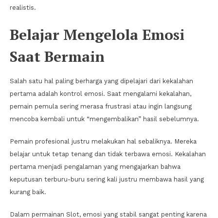
realistis.
Belajar Mengelola Emosi
Saat Bermain
Salah satu hal paling berharga yang dipelajari dari kekalahan
pertama adalah kontrol emosi. Saat mengalami kekalahan,
pemain pemula sering merasa frustrasi atau ingin langsung
mencoba kembali untuk “mengembalikan” hasil sebelumnya.
Pemain profesional justru melakukan hal sebaliknya. Mereka
belajar untuk tetap tenang dan tidak terbawa emosi. Kekalahan
pertama menjadi pengalaman yang mengajarkan bahwa
keputusan terburu-buru sering kali justru membawa hasil yang
kurang baik.
Dalam permainan Slot, emosi yang stabil sangat penting karena