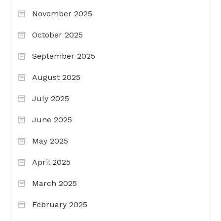
November 2025
October 2025
September 2025
August 2025
July 2025
June 2025
May 2025
April 2025
March 2025
February 2025