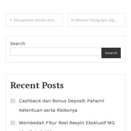
Post
Manajemen Modal Anti Boncos Saat Main Slot Habanero di hokiwin77
10 Momen Paling Epic Big Win Slot Habanero yang Terjadi di Pohonemas33
navigation
Search
Search
Recent Posts
Cashback dan Bonus Deposit: Pahami
Ketentuan serta Risikonya
Membedah Fitur Reel Respin Eksklusif MG