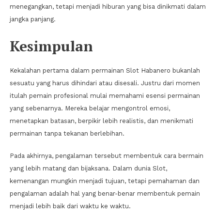
menegangkan, tetapi menjadi hiburan yang bisa dinikmati dalam
jangka panjang.
Kesimpulan
Kekalahan pertama dalam permainan Slot Habanero bukanlah
sesuatu yang harus dihindari atau disesali. Justru dari momen
itulah pemain profesional mulai memahami esensi permainan
yang sebenarnya. Mereka belajar mengontrol emosi,
menetapkan batasan, berpikir lebih realistis, dan menikmati
permainan tanpa tekanan berlebihan.
Pada akhirnya, pengalaman tersebut membentuk cara bermain
yang lebih matang dan bijaksana. Dalam dunia Slot,
kemenangan mungkin menjadi tujuan, tetapi pemahaman dan
pengalaman adalah hal yang benar-benar membentuk pemain
menjadi lebih baik dari waktu ke waktu.