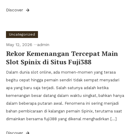
Discover
Uncategorized
May 12, 2026
admin
Rekor Kemenangan Tercepat Main
Slot Spinix di Situs Fuji388
Dalam dunia slot online, ada momen-momen yang terasa
begitu cepat hingga pemain sendiri tidak sempat menyadari
apa yang baru saja terjadi. Salah satunya adalah ketika
kemenangan besar datang dalam waktu singkat, bahkan hanya
dalam beberapa putaran awal. Fenomena ini sering menjadi
bahan pembicaraan di kalangan pemain Spinix, terutama saat
dimainkan bersama fuji388 yang dikenal menghadirkan […]
Discover