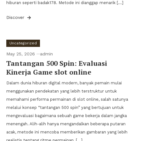
hiburan seperti badak178. Metode ini dianggap menarik […]
Discover
Uncategorized
May 25, 2026
admin
Tantangan 500 Spin: Evaluasi
Kinerja Game slot online
Dalam dunia hiburan digital modern, banyak pemain mulai
menggunakan pendekatan yang lebih terstruktur untuk
memahami performa permainan di slot online, salah satunya
melalui konsep “tantangan 500 spin” yang bertujuan untuk
mengevaluasi bagaimana sebuah game bekerja dalam jangka
menengah. Alih-alih hanya mengandalkan beberapa putaran
acak, metode ini mencoba memberikan gambaran yang lebih
realistis tentang ritme permainan, […]