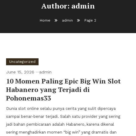
Author:
admin
Home
admin
Page 2
Uncategorized
June 15, 2026
admin
10 Momen Paling Epic Big Win Slot
Habanero yang Terjadi di
Pohonemas33
Dunia slot online selalu punya cerita yang sulit dipercaya
sampai benar-benar terjadi. Salah satu provider yang sering
jadi bahan pembicaraan adalah Habanero, karena dikenal
sering menghadirkan momen “big win” yang dramatis dan