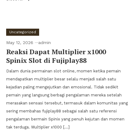
Uncategorized
May 12, 2026
admin
Reaksi Dapat Multiplier x1000
Spinix Slot di Fujiplay88
Dalam dunia permainan slot online, momen ketika pemain
mendapatkan multiplier besar selalu menjadi salah satu
kejadian paling mengejutkan dan emosional. Tidak sedikit
pemain yang langsung berbagi pengalaman mereka setelah
merasakan sensasi tersebut, termasuk dalam komunitas yang
sering membahas fujiplay88 sebagai salah satu referensi
pengalaman bermain Spinix yang penuh kejutan dan momen
tak terduga. Multiplier x1000 […]