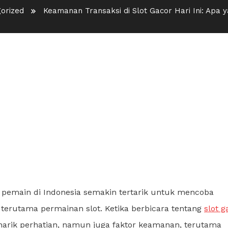
orized
Keamanan Transaksi di Slot Gacor Hari Ini: Apa y
acor Hari Ini: Apa yang Perlu
 pemain di Indonesia semakin tertarik untuk mencoba
terutama permainan slot. Ketika berbicara tentang
slot g
arik perhatian, namun juga faktor keamanan, terutama