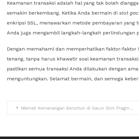
Keamanan transaksi adalah hal yang tak boleh diangg
semakin berkembang. Ketika Anda bermain di
slot gac
enkripsi SSL, menawarkan metode pembayaran yang terp
Anda juga mengambil langkah-langkah perlindungan p
Dengan memahami dan memperhatikan faktor-faktor k
tenang, tanpa harus khawatir soal keamanan transak
pastikan semua transaksi Anda dilakukan dengan am
menguntungkan. Selamat bermain, dan semoga keberu
Post
Nikmati Kemenangan Beruntun di Gacor Slot Pragmatic Play
navigation