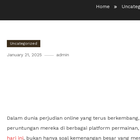
Home
Uncateg
Uncategorized
January 21, 2025
admin
Keamanan Transaksi di Slot G
Diketahui
Dalam dunia perjudian online yang terus berkembang,
peruntungan mereka di berbagai platform permainan, 
hari ini
, bukan hanya soal kemenangan besar yang men