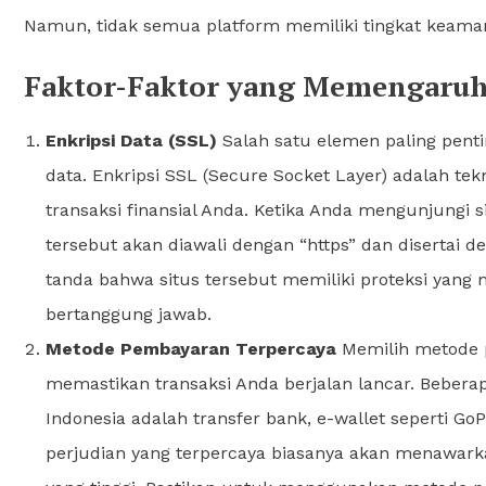
Namun, tidak semua platform memiliki tingkat keaman
Faktor-Faktor yang Memengaruh
Enkripsi Data (SSL)
Salah satu elemen paling pent
data. Enkripsi SSL (Secure Socket Layer) adalah te
transaksi finansial Anda. Ketika Anda mengunjungi 
tersebut akan diawali dengan “https” dan disertai d
tanda bahwa situs tersebut memiliki proteksi yang
bertanggung jawab.
Metode Pembayaran Terpercaya
Memilih metode 
memastikan transaksi Anda berjalan lancar. Beber
Indonesia adalah transfer bank, e-wallet seperti GoP
perjudian yang terpercaya biasanya akan menawark