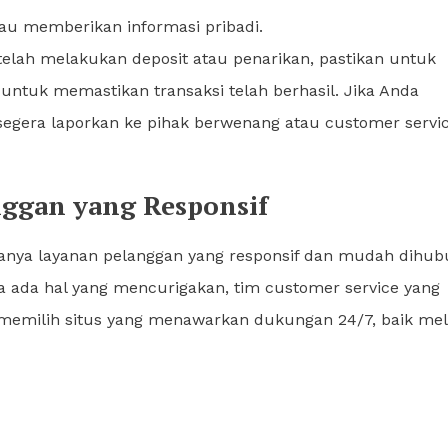
au memberikan informasi pribadi.
elah melakukan deposit atau penarikan, pastikan untuk
untuk memastikan transaksi telah berhasil. Jika Anda
egera laporkan ke pihak berwenang atau customer servi
nggan yang Responsif
danya layanan pelanggan yang responsif dan mudah dihub
a ada hal yang mencurigakan, tim customer service yang
 memilih situs yang menawarkan dukungan 24/7, baik mel