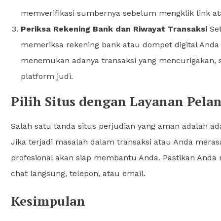
memverifikasi sumbernya sebelum mengklik link at
Periksa Rekening Bank dan Riwayat Transaksi
Set
memeriksa rekening bank atau dompet digital Anda 
menemukan adanya transaksi yang mencurigakan, s
platform judi.
Pilih Situs dengan Layanan Pela
Salah satu tanda situs perjudian yang aman adalah a
Jika terjadi masalah dalam transaksi atau Anda meras
profesional akan siap membantu Anda. Pastikan Anda
chat langsung, telepon, atau email.
Kesimpulan