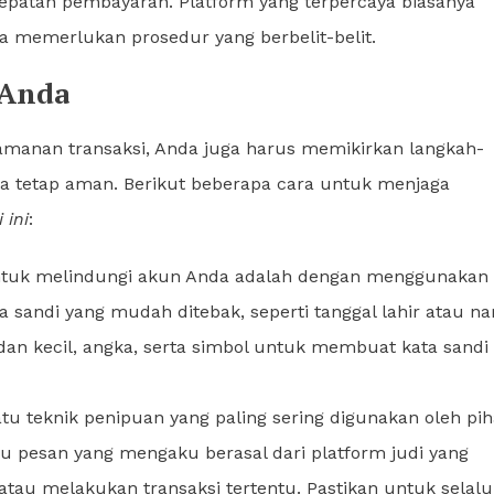
ecepatan pembayaran. Platform yang terpercaya biasanya
a memerlukan prosedur yang berbelit-belit.
 Anda
amanan transaksi, Anda juga harus memikirkan langkah-
a tetap aman. Berikut beberapa cara untuk menjaga
 ini
:
ntuk melindungi akun Anda adalah dengan menggunakan 
 sandi yang mudah ditebak, seperti tanggal lahir atau n
an kecil, angka, serta simbol untuk membuat kata sandi
tu teknik penipuan yang paling sering digunakan oleh pi
au pesan yang mengaku berasal dari platform judi yang
u melakukan transaksi tertentu. Pastikan untuk selalu