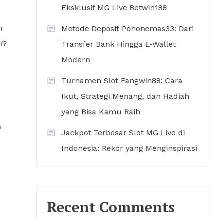
Eksklusif MG Live Betwin188
n
Metode Deposit Pohonemas33: Dari
i
?
Transfer Bank Hingga E-Wallet
Modern
Turnamen Slot Fangwin88: Cara
Ikut, Strategi Menang, dan Hadiah
yang Bisa Kamu Raih
h
Jackpot Terbesar Slot MG Live di
Indonesia: Rekor yang Menginspirasi
,
Recent Comments