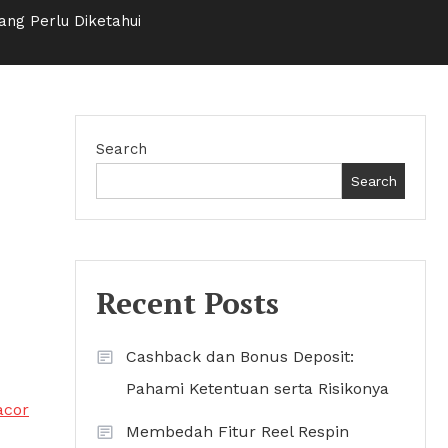
ang Perlu Diketahui
Search
Search
Recent Posts
Cashback dan Bonus Deposit:
Pahami Ketentuan serta Risikonya
acor
Membedah Fitur Reel Respin