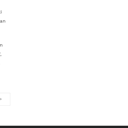
i
kan
an
i
,
n