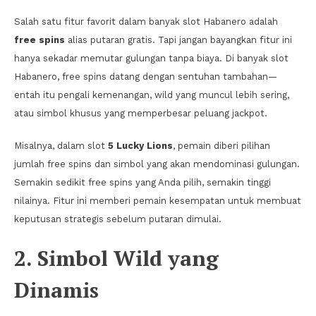
Salah satu fitur favorit dalam banyak slot Habanero adalah
free spins
alias putaran gratis. Tapi jangan bayangkan fitur ini
hanya sekadar memutar gulungan tanpa biaya. Di banyak slot
Habanero, free spins datang dengan sentuhan tambahan—
entah itu pengali kemenangan, wild yang muncul lebih sering,
atau simbol khusus yang memperbesar peluang jackpot.
Misalnya, dalam slot
5 Lucky Lions
, pemain diberi pilihan
jumlah free spins dan simbol yang akan mendominasi gulungan.
Semakin sedikit free spins yang Anda pilih, semakin tinggi
nilainya. Fitur ini memberi pemain kesempatan untuk membuat
keputusan strategis sebelum putaran dimulai.
2. Simbol Wild yang
Dinamis