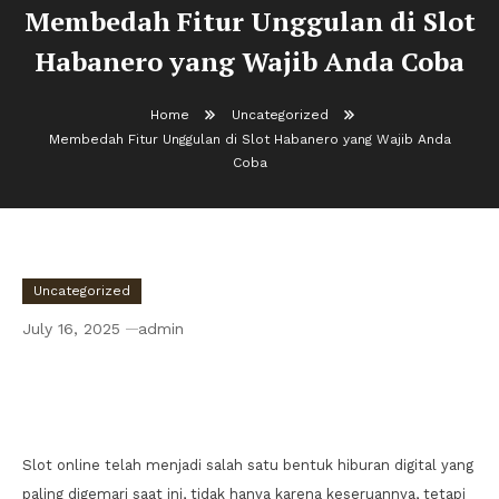
Membedah Fitur Unggulan di Slot
Habanero yang Wajib Anda Coba
Home
Uncategorized
Membedah Fitur Unggulan di Slot Habanero yang Wajib Anda
Coba
Uncategorized
July 16, 2025
admin
Membedah Fitur Unggulan di Slot Habanero
yang Wajib Anda Coba
Slot online telah menjadi salah satu bentuk hiburan digital yang
paling digemari saat ini, tidak hanya karena keseruannya, tetapi