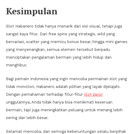
Kesimpulan
Slot Habanero tidak hanya menarik dari sisi visual, tetapi juga
sangat kaya fitur. Dari free spins yang strategis, wild yang
bervariasi, scatter yang memicu bonus besar, hingga mini games
yang menyenangkan, semua elemen tersebut berpadu
menciptakan pengalaman bermain yang lebih hidup dan
menghibur.
Bagi pemain Indonesia yang ingin mencoba permainan slot yang
tidak monoton, Habanero adalah pilihan yang layak dijelajahi.
Dengan pemahaman terhadap fitur-fitur
slot gacor
unggulannya, Anda tidak hanya bisa menikmati keseruan
bermain, tapi juga meningkatkan peluang untuk menang lebih
sering dan lebih besar.
Selamat mencoba, dan semoga keberuntungan selalu berpihak