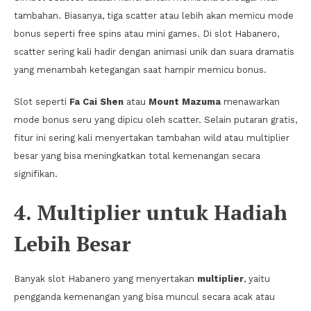
tambahan. Biasanya, tiga scatter atau lebih akan memicu mode
bonus seperti free spins atau mini games. Di slot Habanero,
scatter sering kali hadir dengan animasi unik dan suara dramatis
yang menambah ketegangan saat hampir memicu bonus.
Slot seperti
Fa Cai Shen
atau
Mount Mazuma
menawarkan
mode bonus seru yang dipicu oleh scatter. Selain putaran gratis,
fitur ini sering kali menyertakan tambahan wild atau multiplier
besar yang bisa meningkatkan total kemenangan secara
signifikan.
4. Multiplier untuk Hadiah
Lebih Besar
Banyak slot Habanero yang menyertakan
multiplier
, yaitu
pengganda kemenangan yang bisa muncul secara acak atau