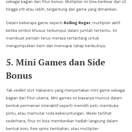
sebagai bagian dari fitur bonus. Multiplier ini bisa berkisar dari x2
hingga x10 atau lebih, tergantung dari game yang dimainkan.
Dalam beberapa game seperti
Rolling Roger
, multiplier aktif
ketika simbol khusus terkumpul dalam jumlah tertentu. Ini
membuat pemain terus merasa tertantang untuk
mengumpulkan item dan mencapai tahap berikutnya.
5. Mini Games dan Side
Bonus
Tak sedikit slot Habanero yang menyertakan mini game sebagai
bagian dari fitur utama. Mini games ini biasanya muncul dalam
bentuk permainan interaktif seperti memilih peti, membuka
pintu, atau memutar roda keberuntungan. Meski terlihat
sederhana, fitur ini bisa memberikan hadiah langsung dalam
bentuk koin, free spins tambahan, atau multiplier.