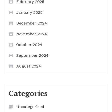
February 2025
January 2025
December 2024
November 2024
October 2024
September 2024
August 2024
Categories
Uncategorized