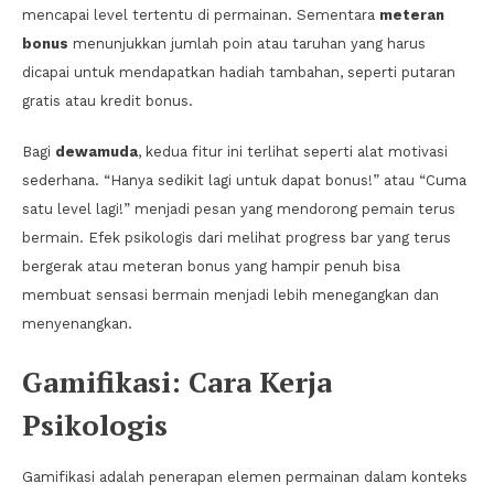
mencapai level tertentu di permainan. Sementara
meteran
bonus
menunjukkan jumlah poin atau taruhan yang harus
dicapai untuk mendapatkan hadiah tambahan, seperti putaran
gratis atau kredit bonus.
Bagi
dewamuda
, kedua fitur ini terlihat seperti alat motivasi
sederhana. “Hanya sedikit lagi untuk dapat bonus!” atau “Cuma
satu level lagi!” menjadi pesan yang mendorong pemain terus
bermain. Efek psikologis dari melihat progress bar yang terus
bergerak atau meteran bonus yang hampir penuh bisa
membuat sensasi bermain menjadi lebih menegangkan dan
menyenangkan.
Gamifikasi: Cara Kerja
Psikologis
Gamifikasi adalah penerapan elemen permainan dalam konteks