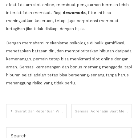
efektif dalam slot online, membuat pengalaman bermain lebih
interaktif dan memikat. Bagi
dewamuda
, fitur ini bisa
meningkatkan keseruan, tetapi juga berpotensi membuat
ketagihan jika tidak disikapi dengan bijak.
Dengan memahami mekanisme psikologis di balik gamifikasi,
menetapkan batasan diri, dan memprioritaskan hiburan daripada
kemenangan, pemain tetap bisa menikmati slot online dengan
aman. Sensasi kemenangan dan bonus memang menggoda, tapi
hiburan sejati adalah tetap bisa bersenang-senang tanpa harus
menanggung risiko yang tidak perlu.
Post
Syarat dan Ketentuan Withdraw Bonus di Dewa1000
Sensasi Adrenalin Saat Mendapat Sensational di Slot Gacor
navigation
Search