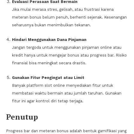
Evaluasi Perasaan Saat Bermain
Jika mulai merasa stres, gelisah, atau frustrasi karena
meteran bonus belum penuh, berhenti sejenak. Kesenangan
seharusnya bukan menimbulkan tekanan.
Hindari Menggunakan Dana Pinjaman
Jangan tergoda untuk menggunakan pinjaman online atau
kredit hanya untuk mengejar bonus atau progress bar. Risiko
finansial bisa meningkat secara drastis.
Gunakan Fitur Pengingat atau Limit
Banyak platform slot online menyediakan fitur untuk
membatasi waktu bermain atau jumlah taruhan. Gunakan
fitur ini agar kontrol diri tetap terjaga.
Penutup
Progress bar dan meteran bonus adalah bentuk gamifikasi yang