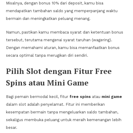
Misalnya, dengan bonus 10% dari deposit, kamu bisa
mendapatkan tambahan saldo yang memperpanjang waktu
bermain dan meningkatkan peluang menang.
Namun, pastikan kamu membaca syarat dan ketentuan bonus
tersebut, terutama mengenai syarat taruhan (wagering).
Dengan memahami aturan, kamu bisa memanfaatkan bonus
secara optimal tanpa merugikan diri sendiri.
Pilih Slot dengan Fitur Free
Spins atau Mini Game
Bagi pemain bermodal kecil, fitur
free spins
atau
mini game
dalam slot adalah penyelamat. Fitur ini memberikan
kesempatan bermain tanpa mengeluarkan saldo tambahan,
sekaligus membuka peluang untuk meraih kemenangan lebih
besar.