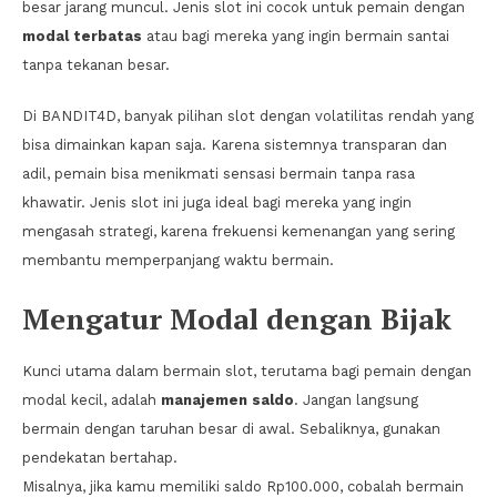
besar jarang muncul. Jenis slot ini cocok untuk pemain dengan
modal terbatas
atau bagi mereka yang ingin bermain santai
tanpa tekanan besar.
Di BANDIT4D, banyak pilihan slot dengan volatilitas rendah yang
bisa dimainkan kapan saja. Karena sistemnya transparan dan
adil, pemain bisa menikmati sensasi bermain tanpa rasa
khawatir. Jenis slot ini juga ideal bagi mereka yang ingin
mengasah strategi, karena frekuensi kemenangan yang sering
membantu memperpanjang waktu bermain.
Mengatur Modal dengan Bijak
Kunci utama dalam bermain slot, terutama bagi pemain dengan
modal kecil, adalah
manajemen saldo
. Jangan langsung
bermain dengan taruhan besar di awal. Sebaliknya, gunakan
pendekatan bertahap.
Misalnya, jika kamu memiliki saldo Rp100.000, cobalah bermain