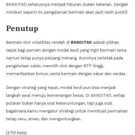
BANDIT4D seharusnya menjadi hiburan, bukan tekanan. Dengan
mindset seperti ini, pengalaman bermain akan jauh lebih positif.
Penutup
Bermain slot volatilitas rendah di
BANDIT4D
adalah pilihan
tepat bagi pemain dengan modal kecil yang ingin bermain lama
namun tetap punya peluang menang. Kuncinya terletak pada
pengelolaan saldo, memilih slot dengan RTP tinggi,
memanfaatkan bonus, serta bermain dengan sabar dan cerdas.
Dengan strategi yang tepat, modal kecil pun bisa menjadi
langkah awal menuju kemenangan besar. Di BANDIT4D, setiap
putaran bukan hanya soal keberuntungan, tapi juga soal
bagaimana kamu mengatur strategi untuk membuat permainan
tetap seru, aman, dan menguntungkan.
(±710 kata)