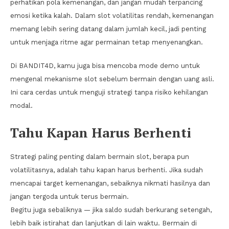
perhatikan pola kemenangan, dan jangan mudah terpancing
emosi ketika kalah. Dalam slot volatilitas rendah, kemenangan
memang lebih sering datang dalam jumlah kecil, jadi penting
untuk menjaga ritme agar permainan tetap menyenangkan.
Di BANDIT4D, kamu juga bisa mencoba mode demo untuk
mengenal mekanisme slot sebelum bermain dengan uang asli.
Ini cara cerdas untuk menguji strategi tanpa risiko kehilangan
modal.
Tahu Kapan Harus Berhenti
Strategi paling penting dalam bermain slot, berapa pun
volatilitasnya, adalah tahu kapan harus berhenti. Jika sudah
mencapai target kemenangan, sebaiknya nikmati hasilnya dan
jangan tergoda untuk terus bermain.
Begitu juga sebaliknya — jika saldo sudah berkurang setengah,
lebih baik istirahat dan lanjutkan di lain waktu. Bermain di