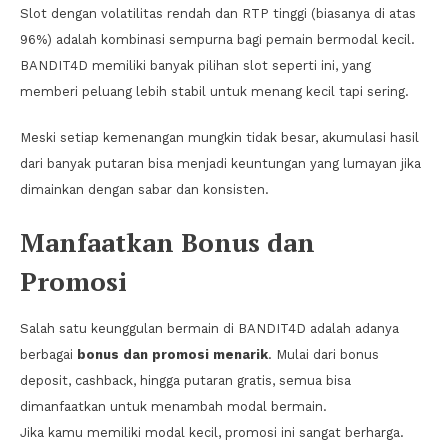
Slot dengan volatilitas rendah dan RTP tinggi (biasanya di atas
96%) adalah kombinasi sempurna bagi pemain bermodal kecil.
BANDIT4D memiliki banyak pilihan slot seperti ini, yang
memberi peluang lebih stabil untuk menang kecil tapi sering.
Meski setiap kemenangan mungkin tidak besar, akumulasi hasil
dari banyak putaran bisa menjadi keuntungan yang lumayan jika
dimainkan dengan sabar dan konsisten.
Manfaatkan Bonus dan
Promosi
Salah satu keunggulan bermain di BANDIT4D adalah adanya
berbagai
bonus dan promosi menarik
. Mulai dari bonus
deposit, cashback, hingga putaran gratis, semua bisa
dimanfaatkan untuk menambah modal bermain.
Jika kamu memiliki modal kecil, promosi ini sangat berharga.